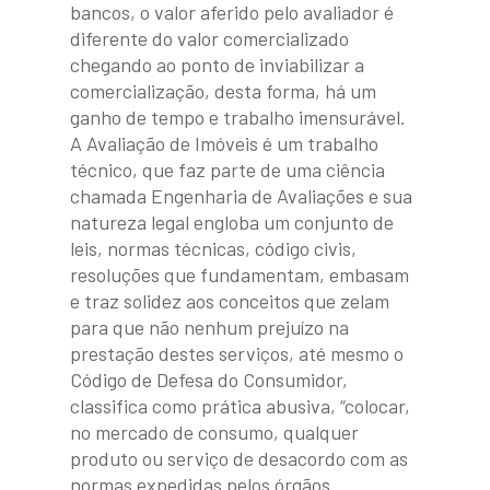
bancos, o valor aferido pelo avaliador é
diferente do valor comercializado
chegando ao ponto de inviabilizar a
comercialização, desta forma, há um
ganho de tempo e trabalho imensurável.
A Avaliação de Imóveis é um trabalho
Quem Somos
técnico, que faz parte de uma ciência
chamada Engenharia de Avaliações e sua
Serviços
natureza legal engloba um conjunto de
Inspeção Predial
leis, normas técnicas, código civis,
Laudo para Imóve
resoluções que fundamentam, embasam
Engenharia Patológic
e traz solidez aos conceitos que zelam
Parceiros
para que não nenhum prejuízo na
Usucapião – Assistênc
prestação destes serviços, até mesmo o
Nossos Clientes
Técnica de Engenhari
Código de Defesa do Consumidor,
classifica como prática abusiva, “colocar,
Blog
Avaliação de Imóveis 
no mercado de consumo, qualquer
e Rurais
produto ou serviço de desacordo com as
ORÇAMENTO
normas expedidas pelos órgãos
Laudos de Reformas 